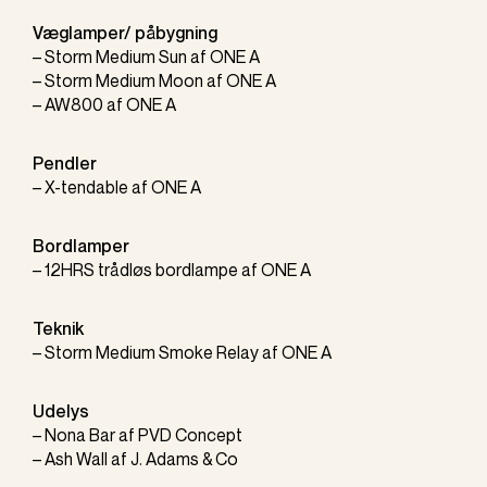
Væglamper/ påbygning
–
Storm Medium Sun
af
ONE A
–
Storm Medium Moon
af
ONE A
–
AW800
af
ONE A
Pendler
–
X-tendable
af
ONE A
Bordlamper
–
12HRS trådløs bordlampe
af
ONE A
Teknik
–
Storm Medium Smoke Relay
af
ONE A
Udelys
–
Nona Bar
af
PVD Concept
–
Ash Wall
af
J. Adams & Co