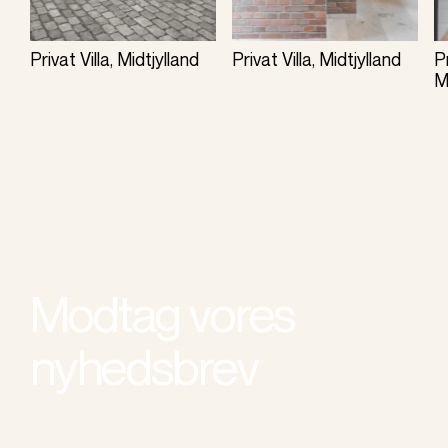
Privat Villa, Midtjylland
Privat Villa, Midtjylland
P
M
Modtag vores
nyhedsbrev