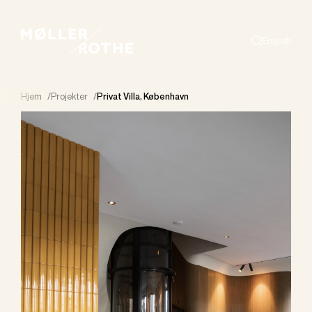
English
Search
Hjem
/
Projekter
/
Privat Villa, København