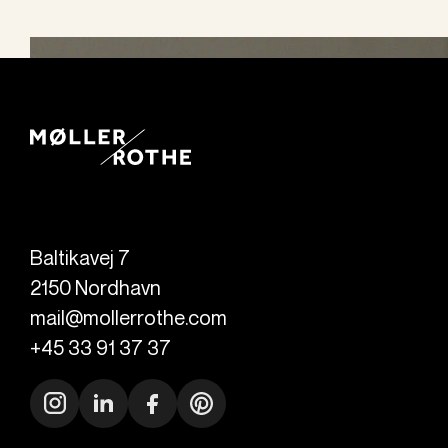
Baltikavej 7
2150
Nordhavn
mail@mollerrothe.com
+45 33 91 37 37