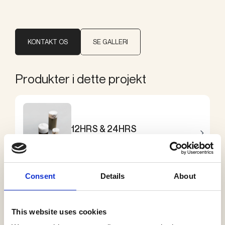
KONTAKT OS
SE GALLERI
Produkter i dette projekt
12HRS & 24HRS
ONE A
Consent
Details
About
Storm Medium Sun
This website uses cookies
ONE A