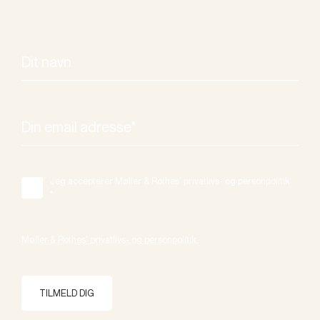
Jeg accepterer Møller & Rothes' privatlivs- og personpolitik.
*
Møller & Rothes' privatlivs- og personpolitik.
TILMELD DIG