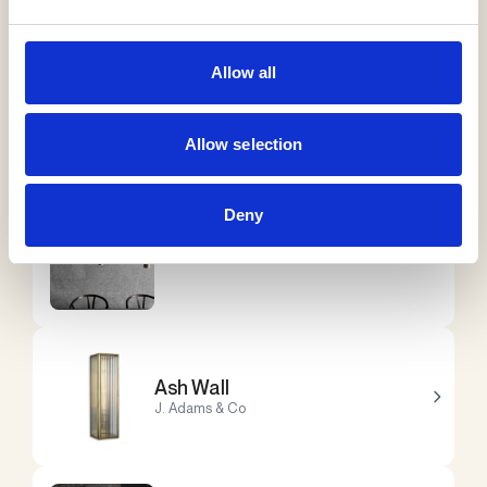
Allow all
Nona Bar
PVD Concept
Allow selection
Deny
X-tendable
ONE A
Ash Wall
J. Adams & Co