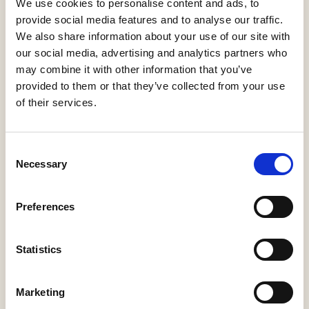
We use cookies to personalise content and ads, to
provide social media features and to analyse our traffic.
We also share information about your use of our site with
our social media, advertising and analytics partners who
may combine it with other information that you’ve
Storm Medium Long 25
provided to them or that they’ve collected from your use
ONE A
of their services.
Consent
Necessary
Selection
Storm Small Direct
ONE A
Preferences
Statistics
Storm Medium Short 25
Marketing
ONE A