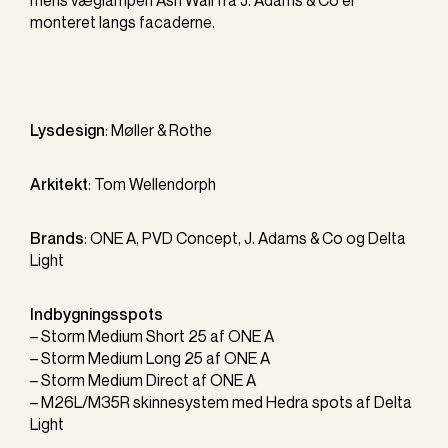
monteret langs facaderne.
Lysdesign
:
Møller & Rothe
Arkitekt
: Tom Wellendorph
Brands
:
ONE A
,
PVD Concept
,
J. Adams & Co
og
Delta
Light
Indbygningsspots
–
Storm Medium Short 25
af
ONE A
–
Storm Medium Long 25
af
ONE A
–
Storm Medium Direct
af
ONE A
–
M26L/M35R skinnesystem med Hedra spots
af
Delta
Light