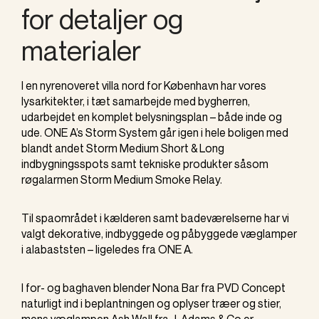
for detaljer og
materialer
I en nyrenoveret villa nord for København har vores
lysarkitekter, i tæt samarbejde med bygherren,
udarbejdet en komplet belysningsplan – både inde og
ude. ONE A’s Storm System går igen i hele boligen med
blandt andet Storm Medium Short & Long
indbygningsspots samt tekniske produkter såsom
røgalarmen Storm Medium Smoke Relay.
Til spaområdet i kælderen samt badeværelserne har vi
valgt dekorative, indbyggede og påbyggede væglamper
i alabaststen – ligeledes fra ONE A.
I for- og baghaven blender Nona Bar fra PVD Concept
naturligt ind i beplantningen og oplyser træer og stier,
mens væglampen Ash Wall fra J. Adams & Co er