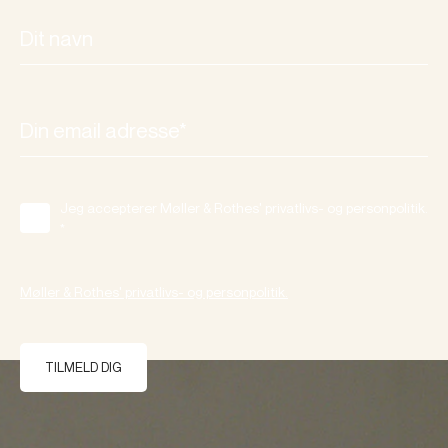
Jeg accepterer Møller & Rothes' privatlivs- og personpolitik.
*
Møller & Rothes' privatlivs- og personpolitik.
TILMELD DIG