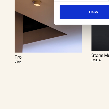
Deny
Storm M
Pro
ONE A
Vibia