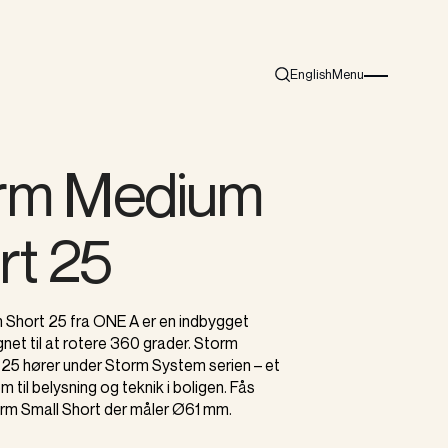
English
Menu
Search
Burger menu i
rm Medium
rt 25
Short 25 fra ONE A er en indbygget
gnet til at rotere 360 grader. Storm
25 hører under Storm System serien – et
 til belysning og teknik i boligen. Fås
m Small Short der måler Ø61 mm.