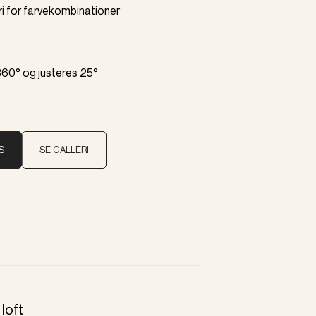
eri for farvekombinationer
V
360° og justeres 25°
S
SE GALLERI
loft