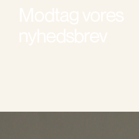
Modtag vores
nyhedsbrev