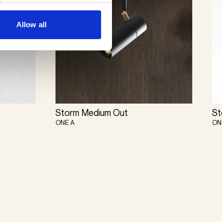
Allow all
Storm Medium Out
St
ONE A
ON