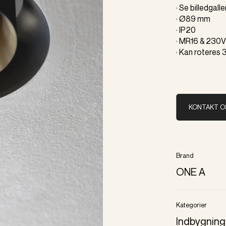
· Se billedgall
· Ø89 mm
· IP20
· MR16 & 230
· Kan roteres 
KONTAKT O
Brand
ONE A
Kategorier
Indbygning 