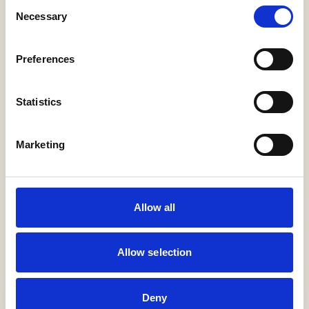
Consent
Necessary
Selection
60/100 Coverplate
Preferences
Faustlight
Statistics
Marketing
Cirque Horizontal
Giopato & Coombes
Allow all
Allow selection
Etoile Wall
Il Fanale
Deny