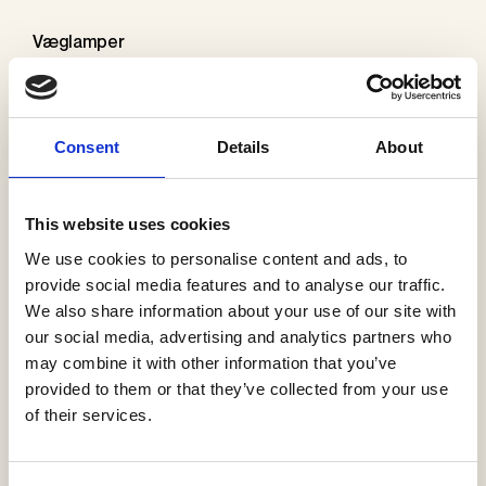
Væglamper
Hall
–
Etoile Wall
i antique brass finish af
Il Fanale
Consent
Details
About
KONTAKT OS
SE GALLERI
This website uses cookies
We use cookies to personalise content and ads, to
Produkter i dette projekt
provide social media features and to analyse our traffic.
We also share information about your use of our site with
our social media, advertising and analytics partners who
may combine it with other information that you’ve
provided to them or that they’ve collected from your use
46 Mini Downlight
of their services.
Faustlight