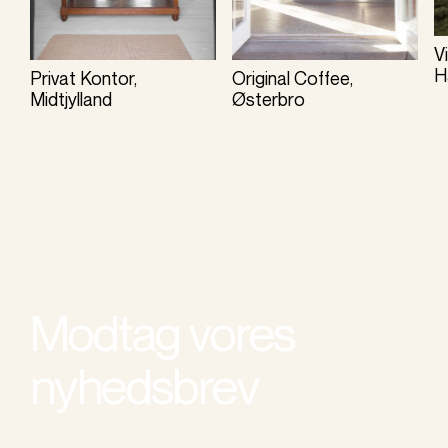
V
H
Privat Kontor,
Original Coffee,
Midtjylland
Østerbro
Modtag vores
nyhedsbrev