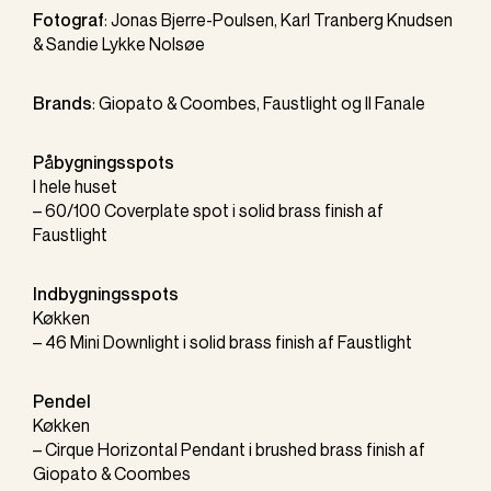
Fotograf
:
Jonas Bjerre-Poulsen
, Karl Tranberg Knudsen
& Sandie Lykke Nolsøe
Brands
:
Giopato & Coombes
,
Faustlight
og
Il Fanale
Påbygningsspots
I hele huset
–
60/100 Coverplate spot
i solid brass finish af
Faustlight
Indbygningsspots
Køkken
–
46 Mini Downlight
i solid brass finish af
Faustlight
Pendel
Køkken
–
Cirque Horizontal Pendant
i brushed brass finish af
Giopato & Coombes