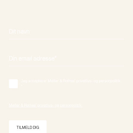
Jeg accepterer Møller & Rothes' privatlivs- og personpolitik.
*
Møller & Rothes' privatlivs- og personpolitik.
TILMELD DIG