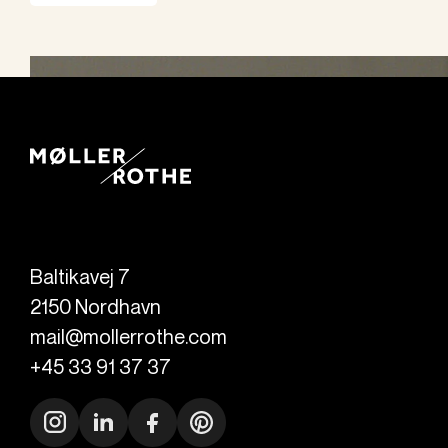
Baltikavej 7
2150
Nordhavn
mail@mollerrothe.com
+45 33 91 37 37