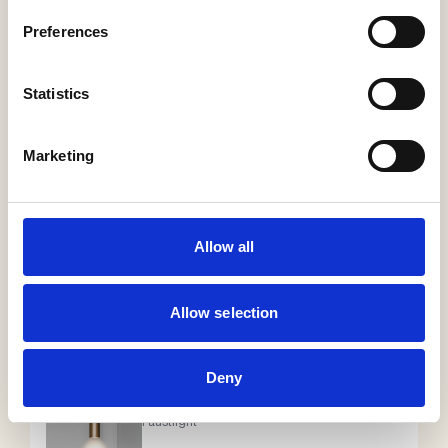
Preferences
Statistics
60/100 Coverplate
Faustlight
Marketing
Allow all
Supernova
Delta Light
Allow selection
Deny
Ø60 Pendant
Faustlight