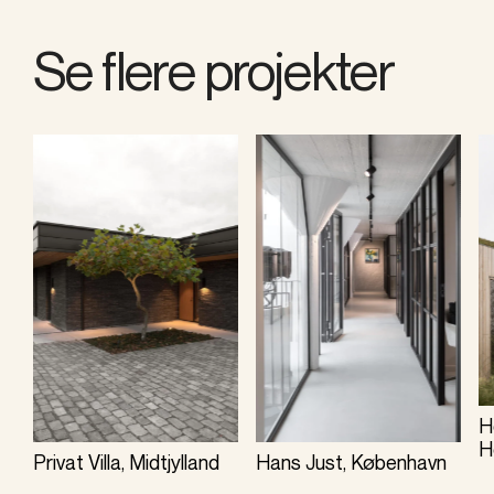
Se flere projekter
H
H
Privat Villa, Midtjylland
Hans Just, København