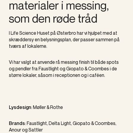
materialer i messing,
som den røde tråd
I Life Science Huset på Østerbro har vi hjulpet med at
skræddersy en belysningsplan, der passer sammen på
tværs af lokalerne.
Vi har valgt at anvende rå messing finish til både spots
og pendler fra Faustlight og Giopato & Coombes i de
større lokaler, såsom i receptionen og i caféen.
Lysdesign
:
Møller & Rothe
Brands
:
Faustlight
,
Delta Light
,
Giopato & Coombes
,
Anour og Sattler