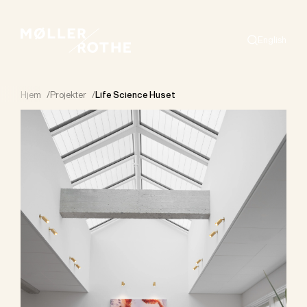
English
Search
Hjem
/
Projekter
/
Life Science Huset