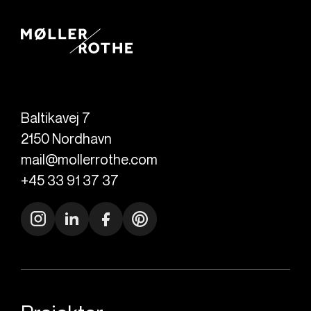
Baltikavej 7
2150
Nordhavn
mail@mollerrothe.com
+45 33 91 37 37