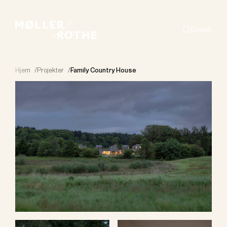
English
Search
Hjem
/
Projekter
/
Family Country House