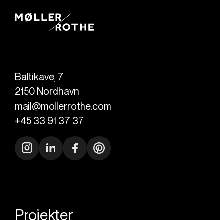
Baltikavej 7
2150
Nordhavn
mail@mollerrothe.com
+45 33 91 37 37
Projekter