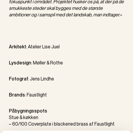
fokuspunkt i området. Projektet husker os på, at der på de
smukkeste steder skal bygges med de største
ambitioner og i samspil med det landskab, man indtager.«
Arkitekt
:
Atelier Lise Juel
Lysdesign
:
Møller & Rothe
Fotograf
:
Jens Lindhe
Brands
:
Faustlight
Påbygningsspots
Stue & køkken
–
60/100 Coverplate
i blackened brass af
Faustlight