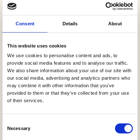
Consent
Details
About
KONTAKT OS
SE GALLERI
Produkter i dette projekt
This website uses cookies
We use cookies to personalise content and ads, to
provide social media features and to analyse our traffic.
We also share information about your use of our site with
60/100 Coverplate
our social media, advertising and analytics partners who
Faustlight
may combine it with other information that you’ve
provided to them or that they’ve collected from your use
of their services.
Consent
Necessary
Selection