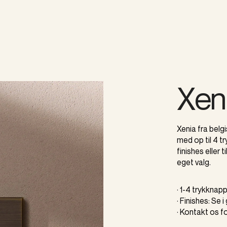
Xen
Xenia fra bel
med op til 4 t
finishes eller
eget valg.
· 1-4 trykknap
· Finishes: Se i
· Kontakt os f