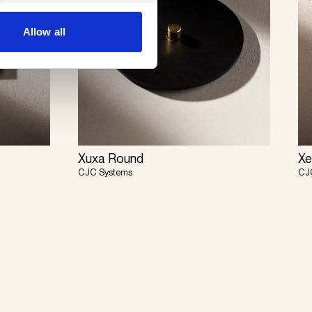
Allow all
Xuxa Round
Xe
CJC Systems
CJ