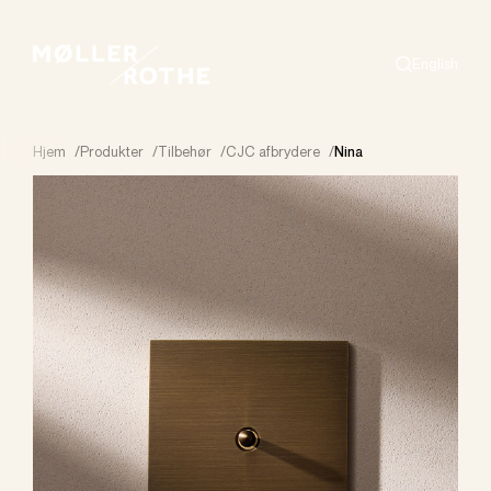
English
Search
Hjem
/
Produkter
/
Tilbehør
/
CJC afbrydere
/
Nina