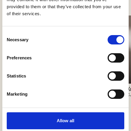
provided to them or that they’ve collected from your use
of their services.
Consent
Necessary
Selection
Preferences
Statistics
Geta Round
Geta
X
Marketing
CJC Systems
CJC Systems
C
Allow all