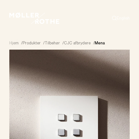
English
Search
Hjem
/
Produkter
/
Tilbehør
/
CJC afbrydere
/
Mena