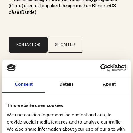
(Carre) eller rektangulært design med en Bticino 503
dåse (Bande)
KONTAKT OS
SE GALLERI
Brand
CJC Systems
Consent
Details
About
Kategorier
This website uses cookies
CJC afbrydere
We use cookies to personalise content and ads, to
provide social media features and to analyse our traffic.
We also share information about your use of our site with