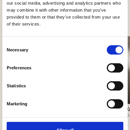
our social media, advertising and analytics partners who
may combine it with other information that you’ve
Se flere produkter
provided to them or that they’ve collected from your use
of their services.
Consent
Necessary
Selection
Preferences
Statistics
Marketing
Geta Round
Geta
X
CJC Systems
CJC Systems
C