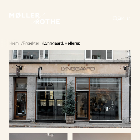
English
Search
Hjem
/
Projekter
/
Lynggaard, Hellerup