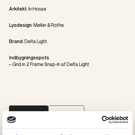
Arkitekt
: In House
Lysdesign
:
Møller & Rothe
Brand
:
Delta Light
Indbygningsspots
–
Grid
in 2 Frame Snap-In af
Delta Light
KONTAKT OS
SE GALLERI