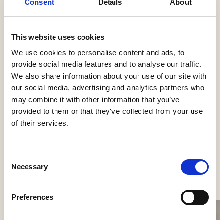
Produkter i dette projekt
Consent
Details
About
This website uses cookies
Minigrid In Trimless
We use cookies to personalise content and ads, to
Delta Light
provide social media features and to analyse our traffic.
We also share information about your use of our site with
our social media, advertising and analytics partners who
may combine it with other information that you’ve
provided to them or that they’ve collected from your use
of their services.
Consent
Se flere projekter
Necessary
Selection
Preferences