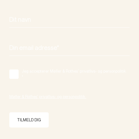
Jeg accepterer Møller & Rothes' privatlivs- og personpolitik.
*
Møller & Rothes' privatlivs- og personpolitik.
TILMELD DIG