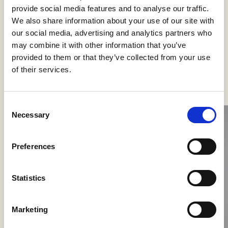
Udelys væg
provide social media features and to analyse our traffic.
We also share information about your use of our site with
our social media, advertising and analytics partners who
may combine it with other information that you’ve
provided to them or that they’ve collected from your use
Se flere produkter
of their services.
Consent
Necessary
Selection
Preferences
Statistics
Nokori Wall
Marketing
Giopato & Coombes