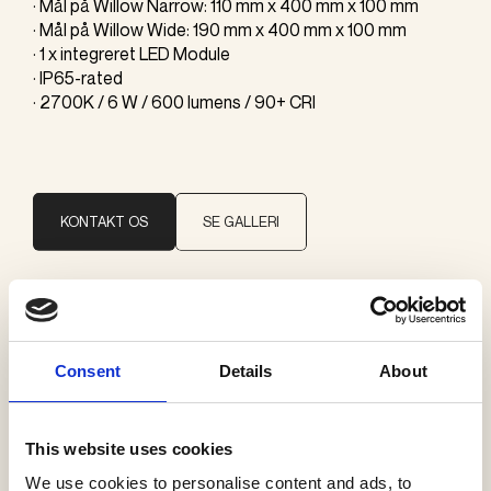
· Mål på Willow Narrow: 110 mm x 400 mm x 100 mm
· Mål på Willow Wide: 190 mm x 400 mm x 100 mm
· 1 x integreret LED Module
· IP65-rated
· 2700K / 6 W / 600 lumens / 90+ CRI
KONTAKT OS
SE GALLERI
Brand
J. Adams & Co
Consent
Details
About
Kategorier
This website uses cookies
Væglamper
We use cookies to personalise content and ads, to