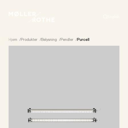
English
Search
Hjem
/
Produkter
/
Belysning
/
Pendler
/
Purcell