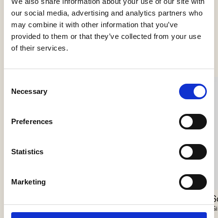
We also share information about your use of our site with
our social media, advertising and analytics partners who
may combine it with other information that you’ve
provided to them or that they’ve collected from your use
Se flere produkter
of their services.
Consent
Necessary
Selection
Preferences
Statistics
Marketing
Nokori Chandelier
Scarabei Chandelier
S
Giopato & Coombes
Giopato & Coombes
Gi