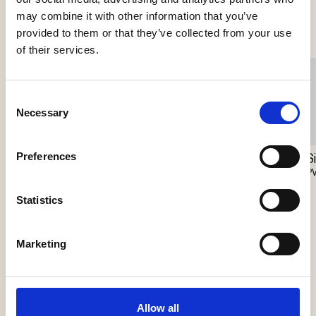
Se flere produkter
may combine it with other information that you’ve
provided to them or that they’ve collected from your use
of their services.
Consent
Necessary
Selection
Preferences
S
PV
Statistics
Willow Wall Lantern
Mask
Marketing
J. Adams & Co
Il Fanale
Allow all