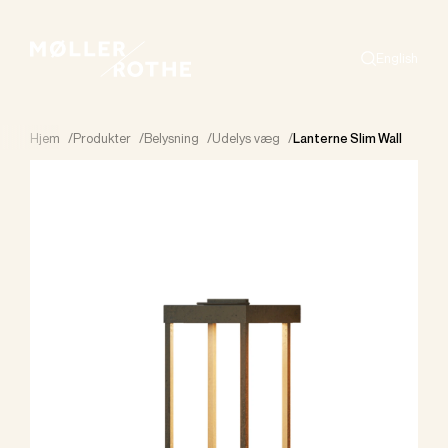
English
Search
Hjem
/
Produkter
/
Belysning
/
Udelys væg
/
Lanterne Slim Wall