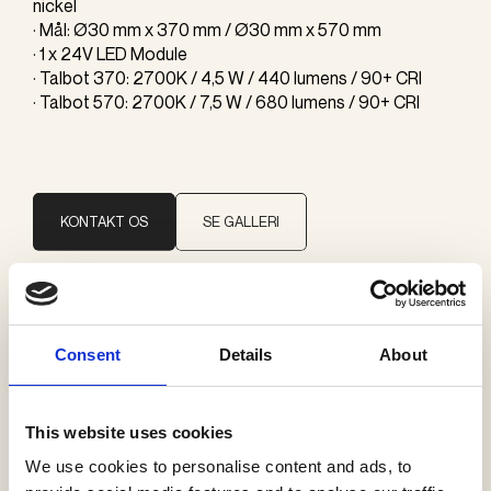
nickel
· Mål: Ø30 mm x 370 mm / Ø30 mm x 570 mm
· 1 x 24V LED Module
· Talbot 370: 2700K / 4,5 W / 440 lumens / 90+ CRI
· Talbot 570: 2700K / 7,5 W / 680 lumens / 90+ CRI
KONTAKT OS
SE GALLERI
Brand
Consent
Details
About
J. Adams & Co
This website uses cookies
Kategorier
Væglamper
We use cookies to personalise content and ads, to