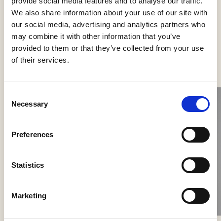
provide social media features and to analyse our traffic.
We also share information about your use of our site with
our social media, advertising and analytics partners who
may combine it with other information that you’ve
Se flere produkter
provided to them or that they’ve collected from your use
of their services.
Consent
Necessary
Selection
Preferences
Statistics
Nokori Wall
Marketing
Giopato & Coombes
Scarabei Wall
Giopato & Coombes