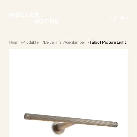
English
Search
Hjem
/
Produkter
/
Belysning
/
Væglamper
/
Talbot Picture Light