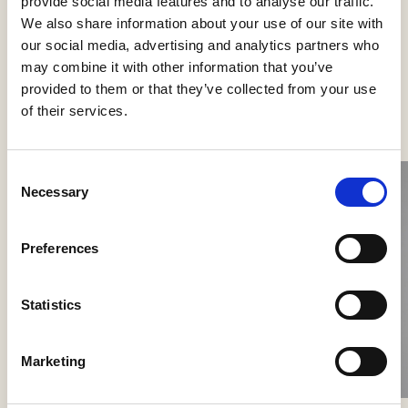
provide social media features and to analyse our traffic.
We also share information about your use of our site with
our social media, advertising and analytics partners who
may combine it with other information that you’ve
Se flere produkter
provided to them or that they’ve collected from your use
of their services.
Consent
Necessary
Selection
Preferences
Statistics
Nokori Wall
Marketing
Giopato & Coombes
Scarabei Wall
Giopato & Coombes