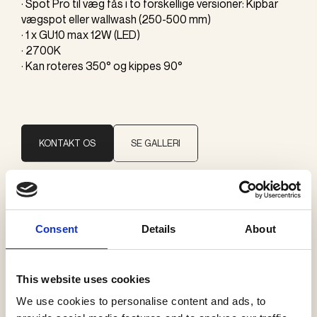
· Spot Pro til væg fås i to forskellige versioner: Kipbar
vægspot eller wallwash (250-500 mm)
· 1 x GU10 max 12W (LED)
· 2700K
· Kan roteres 350° og kippes 90°
KONTAKT OS
SE GALLERI
Brand
Consent
Details
About
J. Adams & Co
This website uses cookies
Kategorier
Væglamper
We use cookies to personalise content and ads, to