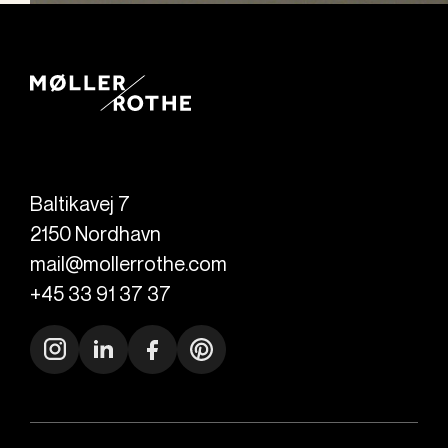
Baltikavej 7
2150
Nordhavn
mail@mollerrothe.com
+45 33 91 37 37