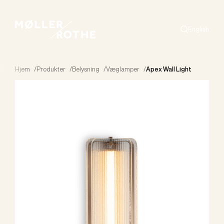
English
Search
Hjem
/
Produkter
/
Belysning
/
Væglamper
/
Apex Wall Light