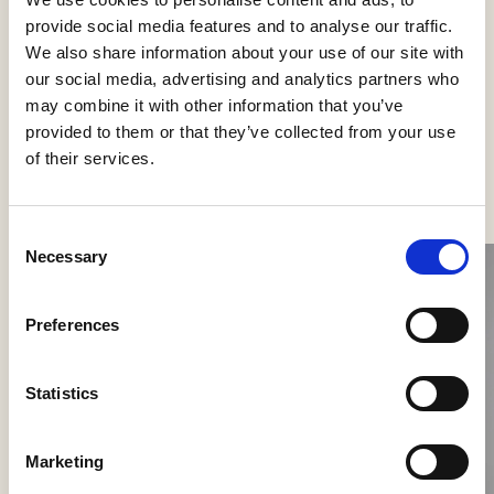
Væglamper
provide social media features and to analyse our traffic.
We also share information about your use of our site with
our social media, advertising and analytics partners who
may combine it with other information that you’ve
provided to them or that they’ve collected from your use
Se flere produkter
of their services.
Consent
Necessary
Selection
Preferences
Statistics
Marketing
Nokori Wall
Giopato & Coombes