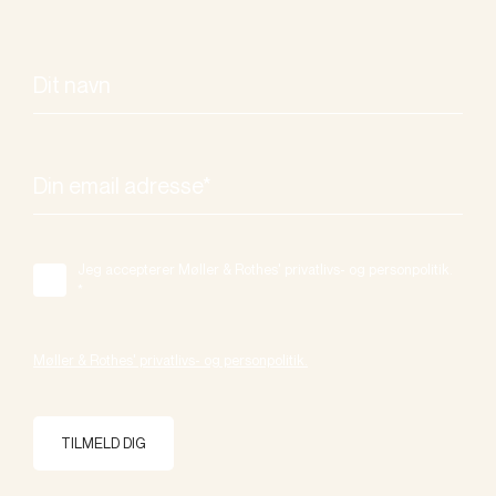
Jeg accepterer Møller & Rothes' privatlivs- og personpolitik.
*
Møller & Rothes' privatlivs- og personpolitik.
TILMELD DIG