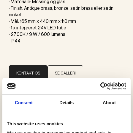
· Materiale: Messing og glas
· Finish: Antique brass, bronze, satin brass eller satin
nickel
· Mål: 165 mm x 440 mm x 110 mm
· 1 x integreret 24V LED tube
· 2700K / 9 W / 600 lumens
· IP44
KONTAKT OS
SE GALLERI
Brand
Consent
Details
About
J. Adams & Co
This website uses cookies
Kategorier
We use cookies to personalise content and ads, to