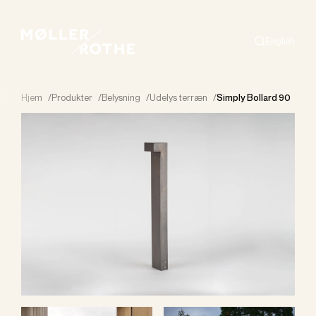
English
Search
Hjem
/
Produkter
/
Belysning
/
Udelys terræn
/
Simply Bollard 90