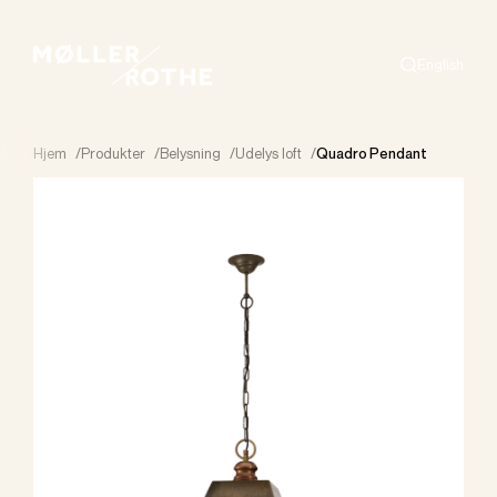
English
Search
Hjem
/
Produkter
/
Belysning
/
Udelys loft
/
Quadro Pendant