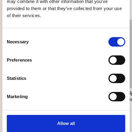
Se flere produkter
may combine it with other information that you’ve
provided to them or that they’ve collected from your use
of their services.
Consent
Necessary
Selection
Preferences
Statistics
Closer Pendant
Station Master
R
Marketing
Vibia
Harte
S
Allow all