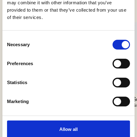
Se flere produkter
may combine it with other information that you’ve
provided to them or that they’ve collected from your use
of their services.
Consent
Necessary
Selection
Preferences
Statistics
Nokori Chandelier
Scarabei Chandelier
S
Marketing
Giopato & Coombes
Giopato & Coombes
Gi
Allow all