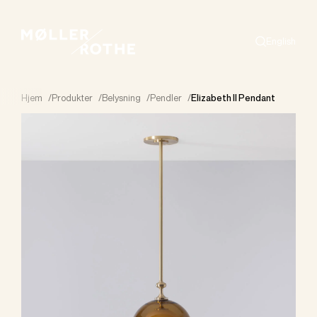
English
Search
Hjem
/
Produkter
/
Belysning
/
Pendler
/
Elizabeth II Pendant