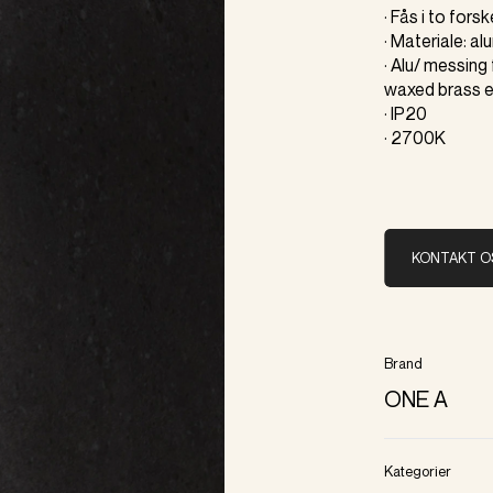
· Fås i to for
· Materiale: a
· Alu/ messing 
waxed brass e
· IP20
· 2700K
KONTAKT O
Brand
ONE A
Kategorier