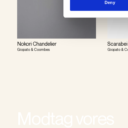
Deny
Nokori Chandelier
Scarabei
Giopato & Coombes
Giopato & 
Modtag vores