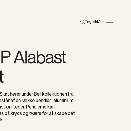
English
Menu
Search
Burger menu i
 P Alabast
t
Skirt hører under Bell kollektionen fra
står af en række pendler i aluminium,
ast og læder. Pendlerne kan
på kryds og tværs for at skabe det
k.