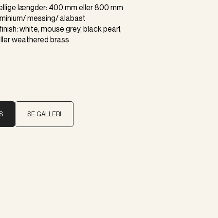
skellige længder: 400 mm eller 800 mm
luminium/ messing/ alabast
finish: white, mouse grey, black pearl,
ller weathered brass
S
SE GALLERI