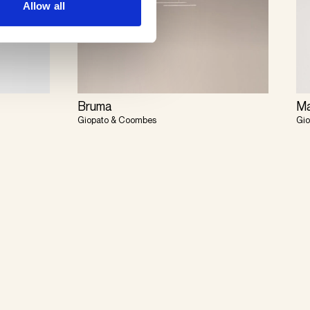
Allow all
Bruma
Ma
Giopato & Coombes
Gi