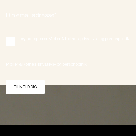
Jeg accepterer Møller & Rothes' privatlivs- og personpolitik.
*
Møller & Rothes' privatlivs- og personpolitik.
TILMELD DIG