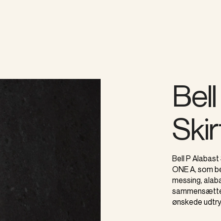
Bell
Skir
Bell P Alabast 
ONE A, som be
messing, alab
sammensættes 
ønskede udtry