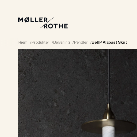
Hjem
/
Produkter
/
Belysning
/
Pendler
/
Bell P Alabast Skirt