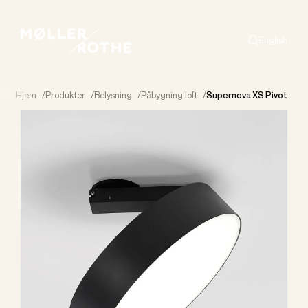
English
Search
Hjem
/
Produkter
/
Belysning
/
Påbygning loft
/
Supernova XS Pivot