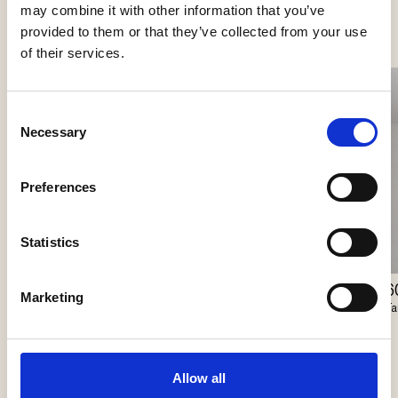
Se flere produkter
may combine it with other information that you’ve
provided to them or that they’ve collected from your use
of their services.
Consent
Necessary
Selection
Preferences
Statistics
60/100 Coverplate
6
Lunelle
Marketing
Faustlight
Fa
Delta Light
Allow all