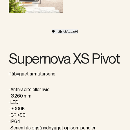
SE GALLERI
Supernova XS Pivot
Påbygget armaturserie.
· Anthracite eller hvid
· Ø260 mm
· LED
· 3000K
· CRI>90
· IP64
· Serien fås også indbygget og som pendler