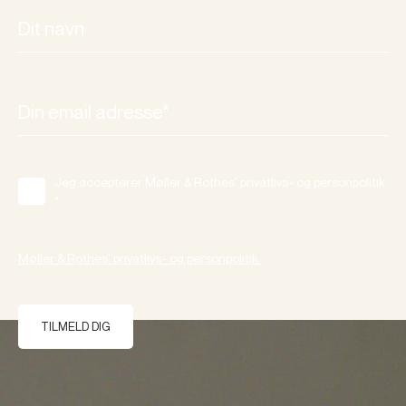
Jeg accepterer Møller & Rothes' privatlivs- og personpolitik.
*
Møller & Rothes' privatlivs- og personpolitik.
TILMELD DIG