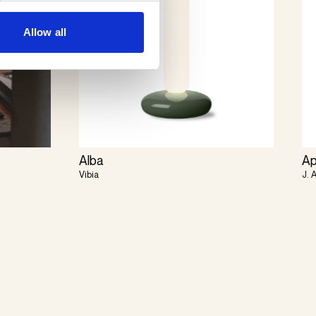
Allow all
Alba
Ap
Vibia
J. 