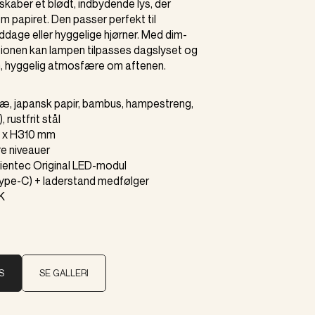
kaber et blødt, indbydende lys, der
em papiret. Den passer perfekt til
dage eller hyggelige hjørner. Med dim-
ionen kan lampen tilpasses dagslyset og
, hyggelig atmosfære om aftenen.
Træ, japansk papir, bambus, hampestreng,
 rustfrit stål
m x H310 mm
re niveauer
bientec Original LED-modul
Type-C) + laderstand medfølger
K
S
SE GALLERI