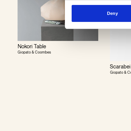
Deny
Nokori Table
Giopato & Coombes
Scarabei
Giopato & 