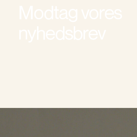
Modtag vores
nyhedsbrev