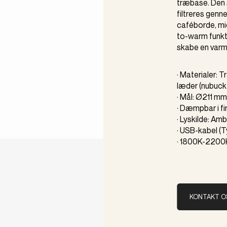
træbase. Den s
filtreres genn
caféborde, mid
to-warm funkt
skabe en varm
· Materialer: 
læder (nubuck),
· Mål: Ø211 m
· Dæmpbar i fi
· Lyskilde: Am
· USB-kabel (
· 1800K-2200
KONTAKT O