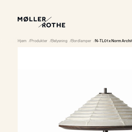
Hjem
/
Produkter
/
Belysning
/
Bordlamper
/
N-TL01 x Norm Arch