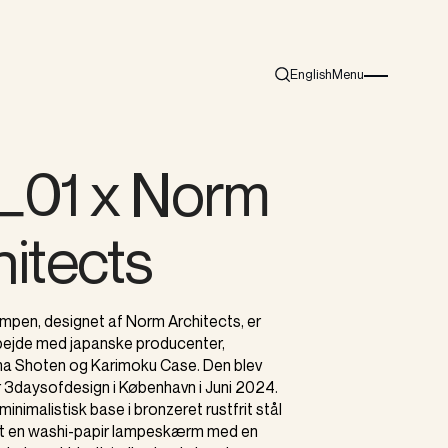
English
Menu
Search
Burger menu i
L01 x Norm
hitects
mpen, designet af Norm Architects, er
bejde med japanske producenter,
ma Shoten og Karimoku Case. Den blev
r 3daysofdesign i København i Juni 2024.
inimalistisk base i bronzeret rustfrit stål
mt en washi-papir lampeskærm med en