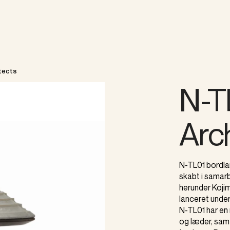
itects
N-T
Arc
N-TL01 bordla
skabt i samar
herunder Koji
lanceret unde
N-TL01 har en m
og læder, sa