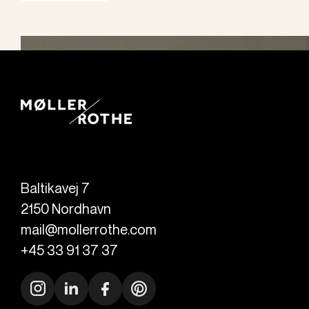
Baltikavej 7
2150
Nordhavn
mail@mollerrothe.com
+45 33 91 37 37