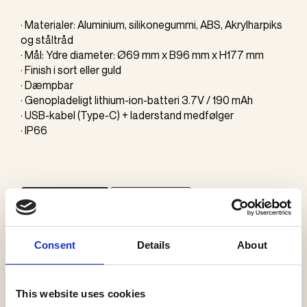
· Materialer: Aluminium, silikonegummi, ABS, Akrylharpiks
og ståltråd
· Mål: Ydre diameter: Ø69 mm x B96 mm x H177 mm
· Finish i sort eller guld
· Dæmpbar
· Genopladeligt lithium-ion-batteri 3.7V / 190 mAh
· USB-kabel (Type-C) + laderstand medfølger
· IP66
KONTAKT OS
SE GALLERI
Consent
Details
About
Brand
Ambientec
This website uses cookies