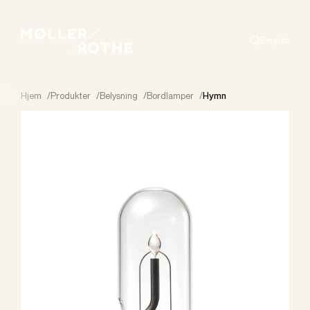
English
Search
Hjem
/
Produkter
/
Belysning
/
Bordlamper
/
Hymn