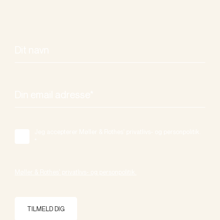
Jeg accepterer Møller & Rothes' privatlivs- og personpolitik.
*
Møller & Rothes' privatlivs- og personpolitik.
TILMELD DIG