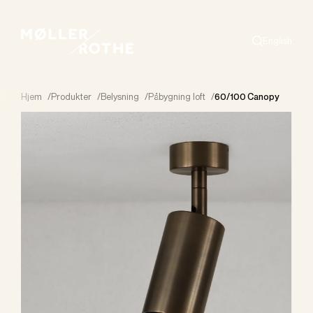
English
Search
Hjem
/
Produkter
/
Belysning
/
Påbygning loft
/
60/100 Canopy